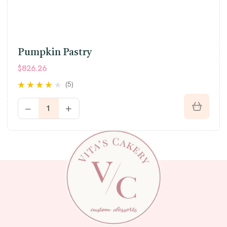
Pumpkin Pastry
$
826.26
(5)
Rated
3.80
out of 5