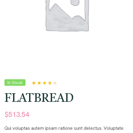
In Stock
Rated
5
4.20
out of 5
FLATBREAD
based on
customer
ratings
$
513.54
Qui voluptas autem ipsam ratione sunt delectus. Voluptate